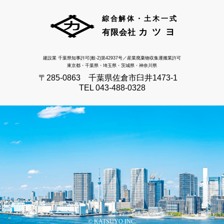
綜合解体・土木一式
カツヨ
有限会社
建設業 千葉県知事許可(般-2)第42937号／
産業廃棄物収集運搬業許可
東京都・千葉県・埼玉県・茨城県・神奈川県
〒285-0863 千葉県佐倉市臼井1473-1
TEL 043-488-0328
© KATSUYO INC.