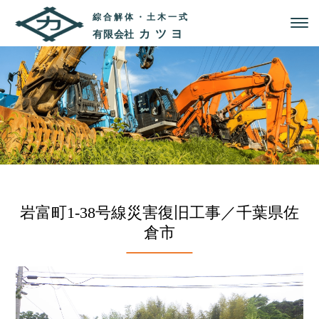
綜合解体・土木一式
カツヨ
有限会社
岩富町1-38号線災害復旧工事／千葉県佐
倉市