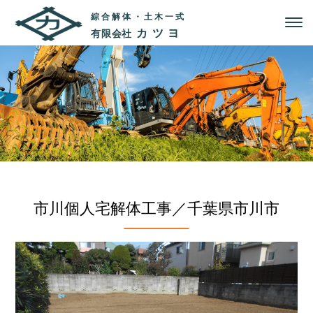
綜合解体・土木一式
カツヨ
有限会社
市川個人宅解体工事／千葉県市川市